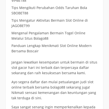
VIPBET88
Tips Mengikuti Perubahan Odds Taruhan Bola
SBOBET88
Tips Mengatur Aktivitas Bermain Slot Online di
JAGOBET99
Mengenal Pengalaman Bermain Togel Online
Melalui Situs Bolago88
Panduan Lengkap Menikmati Slot Online Modern
Bersama Boscair
Jangan lewatkan kesempatan untuk bermain di situs
slot gacor hari ini
terbaik dan terpercaya daftar
sekarang dan raih kesuksesan bersama kami.
Ayo segera daftar dan mulai petualangan judi
slot
online terbaik
bersama bolago88 sekarang juga!
Nikmati sensasi kemenangan dan keuntungan yang
tak terduga di sini.
Saya sangat senang ingin memperkenalkan kepada