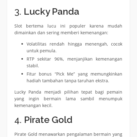
3.
Lucky Panda
Slot bertema lucu ini populer karena mudah
dimainkan dan sering memberi kemenangan:
Volatilitas rendah hingga menengah, cocok
untuk pemula.
RTP sekitar 96%, menjanjikan kemenangan
stabil.
Fitur bonus “Pick Me” yang memungkinkan
hadiah tambahan tanpa taruhan ekstra.
Lucky Panda menjadi pilihan tepat bagi pemain
yang ingin bermain lama sambil menumpuk
kemenangan kecil.
4.
Pirate Gold
Pirate Gold menawarkan pengalaman bermain yang