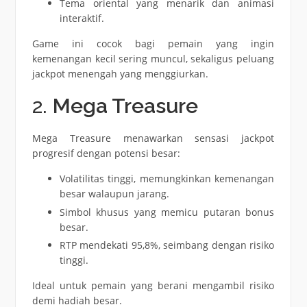
Tema oriental yang menarik dan animasi
interaktif.
Game ini cocok bagi pemain yang ingin
kemenangan kecil sering muncul, sekaligus peluang
jackpot menengah yang menggiurkan.
2.
Mega Treasure
Mega Treasure menawarkan sensasi jackpot
progresif dengan potensi besar:
Volatilitas tinggi, memungkinkan kemenangan
besar walaupun jarang.
Simbol khusus yang memicu putaran bonus
besar.
RTP mendekati 95,8%, seimbang dengan risiko
tinggi.
Ideal untuk pemain yang berani mengambil risiko
demi hadiah besar.