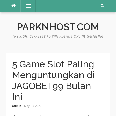
Skip
Menu
to
content
PARKNHOST.COM
THE RIGHT STRATEGY TO WIN PLAYING ONLINE GAMBLING
5 Game Slot Paling
Menguntungkan di
JAGOBET99 Bulan
Ini
admin
May 23, 2026