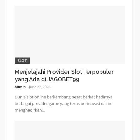
SLOT
Menjelajahi Provider Slot Terpopuler
yang Ada di JAGOBET99
admin
June 27, 2026
Dunia slot online berkembang pesat berkat hadirnya
berbagai provider game yang terus berinovasi dalam
menghadirkan...