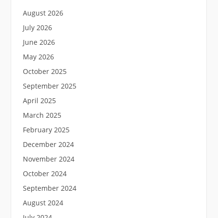
August 2026
July 2026
June 2026
May 2026
October 2025
September 2025
April 2025
March 2025
February 2025
December 2024
November 2024
October 2024
September 2024
August 2024
July 2024