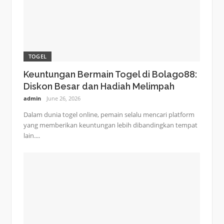
TOGEL
Keuntungan Bermain Togel di Bolago88:
Diskon Besar dan Hadiah Melimpah
admin
June 26, 2026
Dalam dunia togel online, pemain selalu mencari platform
yang memberikan keuntungan lebih dibandingkan tempat
lain....