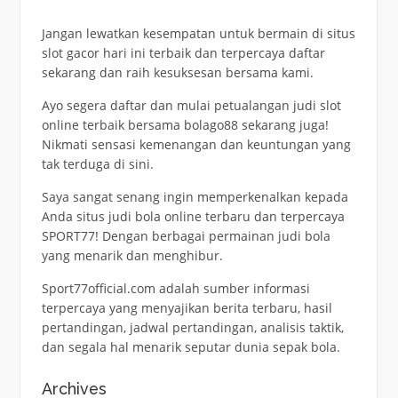
Jangan lewatkan kesempatan untuk bermain di situs
slot gacor hari ini
terbaik dan terpercaya daftar
sekarang dan raih kesuksesan bersama kami.
Ayo segera daftar dan mulai petualangan judi
slot
online terbaik
bersama bolago88 sekarang juga!
Nikmati sensasi kemenangan dan keuntungan yang
tak terduga di sini.
Saya sangat senang ingin memperkenalkan kepada
Anda situs judi bola online terbaru dan terpercaya
SPORT77
! Dengan berbagai permainan judi bola
yang menarik dan menghibur.
Sport77official.com
adalah sumber informasi
terpercaya yang menyajikan berita terbaru, hasil
pertandingan, jadwal pertandingan, analisis taktik,
dan segala hal menarik seputar dunia sepak bola.
Archives