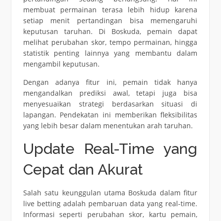
membuat permainan terasa lebih hidup karena
setiap menit pertandingan bisa memengaruhi
keputusan taruhan. Di Boskuda, pemain dapat
melihat perubahan skor, tempo permainan, hingga
statistik penting lainnya yang membantu dalam
mengambil keputusan.
Dengan adanya fitur ini, pemain tidak hanya
mengandalkan prediksi awal, tetapi juga bisa
menyesuaikan strategi berdasarkan situasi di
lapangan. Pendekatan ini memberikan fleksibilitas
yang lebih besar dalam menentukan arah taruhan.
Update Real-Time yang
Cepat dan Akurat
Salah satu keunggulan utama Boskuda dalam fitur
live betting adalah pembaruan data yang real-time.
Informasi seperti perubahan skor, kartu pemain,