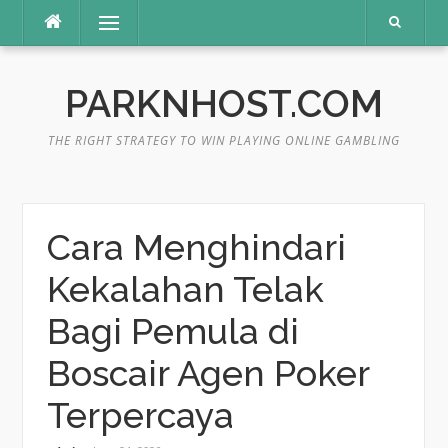
Skip
Menu
to
content
PARKNHOST.COM
THE RIGHT STRATEGY TO WIN PLAYING ONLINE GAMBLING
Cara Menghindari
Kekalahan Telak
Bagi Pemula di
Boscair Agen Poker
Terpercaya