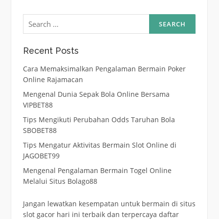
Search
for:
Recent Posts
Cara Memaksimalkan Pengalaman Bermain Poker
Online Rajamacan
Mengenal Dunia Sepak Bola Online Bersama
VIPBET88
Tips Mengikuti Perubahan Odds Taruhan Bola
SBOBET88
Tips Mengatur Aktivitas Bermain Slot Online di
JAGOBET99
Mengenal Pengalaman Bermain Togel Online
Melalui Situs Bolago88
Jangan lewatkan kesempatan untuk bermain di situs
slot gacor hari ini
terbaik dan terpercaya daftar