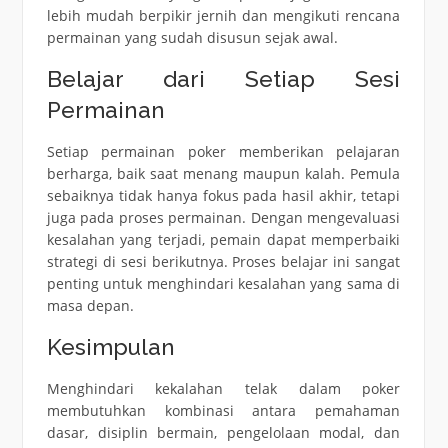
lebih mudah berpikir jernih dan mengikuti rencana
permainan yang sudah disusun sejak awal.
Belajar dari Setiap Sesi
Permainan
Setiap permainan poker memberikan pelajaran
berharga, baik saat menang maupun kalah. Pemula
sebaiknya tidak hanya fokus pada hasil akhir, tetapi
juga pada proses permainan. Dengan mengevaluasi
kesalahan yang terjadi, pemain dapat memperbaiki
strategi di sesi berikutnya. Proses belajar ini sangat
penting untuk menghindari kesalahan yang sama di
masa depan.
Kesimpulan
Menghindari kekalahan telak dalam poker
membutuhkan kombinasi antara pemahaman
dasar, disiplin bermain, pengelolaan modal, dan