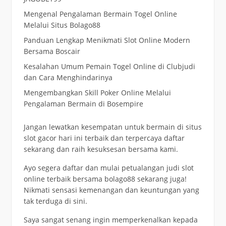
Mengenal Pengalaman Bermain Togel Online
Melalui Situs Bolago88
Panduan Lengkap Menikmati Slot Online Modern
Bersama Boscair
Kesalahan Umum Pemain Togel Online di Clubjudi
dan Cara Menghindarinya
Mengembangkan Skill Poker Online Melalui
Pengalaman Bermain di Bosempire
Jangan lewatkan kesempatan untuk bermain di situs
slot gacor hari ini
terbaik dan terpercaya daftar
sekarang dan raih kesuksesan bersama kami.
Ayo segera daftar dan mulai petualangan judi
slot
online terbaik
bersama bolago88 sekarang juga!
Nikmati sensasi kemenangan dan keuntungan yang
tak terduga di sini.
Saya sangat senang ingin memperkenalkan kepada