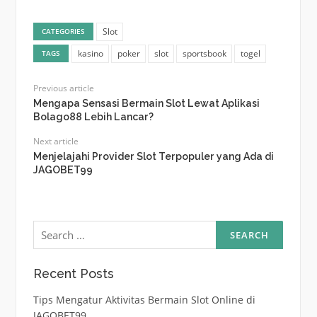
Slot
CATEGORIES
kasino
poker
slot
sportsbook
togel
TAGS
Previous article
Mengapa Sensasi Bermain Slot Lewat Aplikasi
Bolago88 Lebih Lancar?
Next article
Menjelajahi Provider Slot Terpopuler yang Ada di
JAGOBET99
Search
for:
Recent Posts
Tips Mengatur Aktivitas Bermain Slot Online di
JAGOBET99