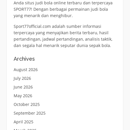
Anda situs judi bola online terbaru dan terpercaya
SPORT77
! Dengan berbagai permainan judi bola
yang menarik dan menghibur.
Sport77official.com
adalah sumber informasi
terpercaya yang menyajikan berita terbaru, hasil
pertandingan, jadwal pertandingan, analisis taktik,
dan segala hal menarik seputar dunia sepak bola.
Archives
August 2026
July 2026
June 2026
May 2026
October 2025
September 2025
April 2025