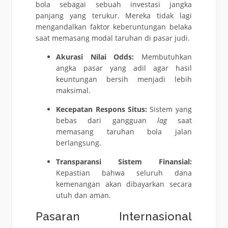
bola sebagai sebuah investasi jangka
panjang yang terukur. Mereka tidak lagi
mengandalkan faktor keberuntungan belaka
saat memasang modal taruhan di pasar judi.
Akurasi Nilai Odds:
Membutuhkan
angka pasar yang adil agar hasil
keuntungan bersih menjadi lebih
maksimal.
Kecepatan Respons Situs:
Sistem yang
bebas dari gangguan
lag
saat
memasang taruhan bola jalan
berlangsung.
Transparansi Sistem Finansial:
Kepastian bahwa seluruh dana
kemenangan akan dibayarkan secara
utuh dan aman.
Pasaran Internasional