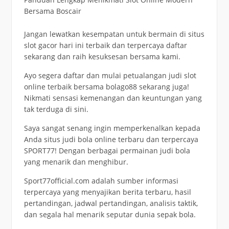
Bersama Boscair
Jangan lewatkan kesempatan untuk bermain di situs
slot gacor hari ini
terbaik dan terpercaya daftar
sekarang dan raih kesuksesan bersama kami.
Ayo segera daftar dan mulai petualangan judi
slot
online terbaik
bersama bolago88 sekarang juga!
Nikmati sensasi kemenangan dan keuntungan yang
tak terduga di sini.
Saya sangat senang ingin memperkenalkan kepada
Anda situs judi bola online terbaru dan terpercaya
SPORT77
! Dengan berbagai permainan judi bola
yang menarik dan menghibur.
Sport77official.com
adalah sumber informasi
terpercaya yang menyajikan berita terbaru, hasil
pertandingan, jadwal pertandingan, analisis taktik,
dan segala hal menarik seputar dunia sepak bola.