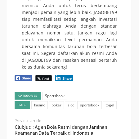
memicu Anda untuk terus berkembang
menjadi pemain yang lebih baik. JAGOBET99
siap memfasilitasi setiap langkah investasi
taruhan olahraga Anda dengan standar
pelayanan nomor satu. Jangan ragu lagi
untuk menaikkan level permainan Anda
bersama komunitas taruhan bola terbesar
saat ini. Segera daftarkan akun resmi Anda
di JAGOBET99 dan rasakan sensasi bertaruh
kelas dunia sekarang!
Post
Share
Share
Sportsbook
CATEGORIES
kasino
poker
slot
sportsbook
togel
TAGS
Previous article
Clubjudi: Agen Bola Resmi dengan Jaminan
Keamanan Data Terbaik di Indonesia