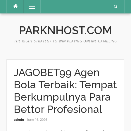
Skip
Menu
to
content
PARKNHOST.COM
THE RIGHT STRATEGY TO WIN PLAYING ONLINE GAMBLING
JAGOBET99 Agen
Bola Terbaik: Tempat
Berkumpulnya Para
Bettor Profesional
admin
June 16, 2026