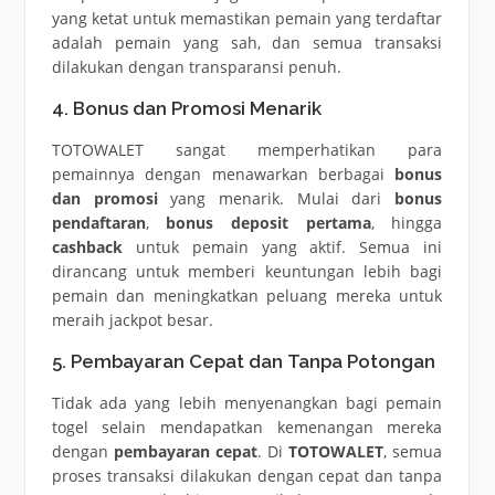
yang ketat untuk memastikan pemain yang terdaftar
adalah pemain yang sah, dan semua transaksi
dilakukan dengan transparansi penuh.
4. Bonus dan Promosi Menarik
TOTOWALET sangat memperhatikan para
pemainnya dengan menawarkan berbagai
bonus
dan promosi
yang menarik. Mulai dari
bonus
pendaftaran
,
bonus deposit pertama
, hingga
cashback
untuk pemain yang aktif. Semua ini
dirancang untuk memberi keuntungan lebih bagi
pemain dan meningkatkan peluang mereka untuk
meraih jackpot besar.
5. Pembayaran Cepat dan Tanpa Potongan
Tidak ada yang lebih menyenangkan bagi pemain
togel selain mendapatkan kemenangan mereka
dengan
pembayaran cepat
. Di
TOTOWALET
, semua
proses transaksi dilakukan dengan cepat dan tanpa