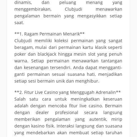
dinamis, dan peluang menang yang
menggembirakan, Clubjudi menawarkan
pengalaman bermain yang mengasyikkan setiap
saat.
**1. Ragam Permainan Menarik**
Clubjudi memiliki koleksi permainan yang sangat
beragam, mulai dari permainan kartu klasik seperti
poker dan blackjack hingga mesin slot yang penuh
warna. Setiap permainan menawarkan tantangan
dan kesenangan tersendiri. Anda dapat mengganti-
ganti permainan sesuai suasana hati, menjadikan
setiap sesi bermain unik dan menghibur.
**2. Fitur Live Casino yang Menggugah Adrenalin**
Salah satu cara untuk meningkatkan keseruan
adalah dengan mencoba fitur live casino. Bermain
dengan dealer profesional secara langsung
memberikan pengalaman yang autentik, mirip
dengan kasino fisik. Interaksi langsung dan suasana
yang mendebarkan akan membuat setiap taruhan