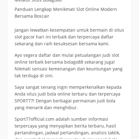
Panduan Lengkap Menikmati Slot Online Modern
Bersama Boscair
Jangan lewatkan kesempatan untuk bermain di situs
slot gacor hari ini
terbaik dan terpercaya daftar
sekarang dan raih kesuksesan bersama kami.
Ayo segera daftar dan mulai petualangan judi
slot
online terbaik
bersama bolago88 sekarang juga!
Nikmati sensasi kemenangan dan keuntungan yang
tak terduga di sini.
Saya sangat senang ingin memperkenalkan kepada
Anda situs judi bola online terbaru dan terpercaya
SPORT77
! Dengan berbagai permainan judi bola
yang menarik dan menghibur.
Sport77official.com
adalah sumber informasi
terpercaya yang menyajikan berita terbaru, hasil
pertandingan, jadwal pertandingan, analisis taktik,