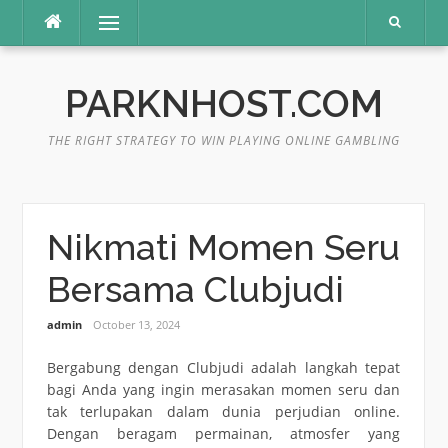
Skip
Menu
to
content
PARKNHOST.COM
THE RIGHT STRATEGY TO WIN PLAYING ONLINE GAMBLING
Nikmati Momen Seru
Bersama Clubjudi
admin
October 13, 2024
Bergabung dengan Clubjudi adalah langkah tepat
bagi Anda yang ingin merasakan momen seru dan
tak terlupakan dalam dunia perjudian online.
Dengan beragam permainan, atmosfer yang