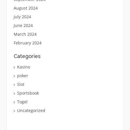
August 2024
July 2024
June 2024
March 2024
February 2024
Categories
Kasino
poker
Slot
Sportsbook
Togel
Uncategorized