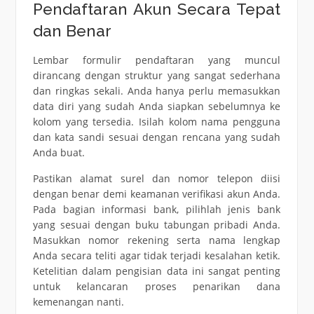
Pendaftaran Akun Secara Tepat
dan Benar
Lembar formulir pendaftaran yang muncul
dirancang dengan struktur yang sangat sederhana
dan ringkas sekali. Anda hanya perlu memasukkan
data diri yang sudah Anda siapkan sebelumnya ke
kolom yang tersedia. Isilah kolom nama pengguna
dan kata sandi sesuai dengan rencana yang sudah
Anda buat.
Pastikan alamat surel dan nomor telepon diisi
dengan benar demi keamanan verifikasi akun Anda.
Pada bagian informasi bank, pilihlah jenis bank
yang sesuai dengan buku tabungan pribadi Anda.
Masukkan nomor rekening serta nama lengkap
Anda secara teliti agar tidak terjadi kesalahan ketik.
Ketelitian dalam pengisian data ini sangat penting
untuk kelancaran proses penarikan dana
kemenangan nanti.