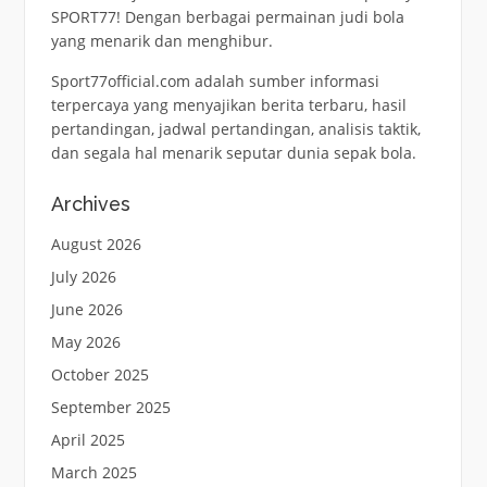
SPORT77
! Dengan berbagai permainan judi bola
yang menarik dan menghibur.
Sport77official.com
adalah sumber informasi
terpercaya yang menyajikan berita terbaru, hasil
pertandingan, jadwal pertandingan, analisis taktik,
dan segala hal menarik seputar dunia sepak bola.
Archives
August 2026
July 2026
June 2026
May 2026
October 2025
September 2025
April 2025
March 2025