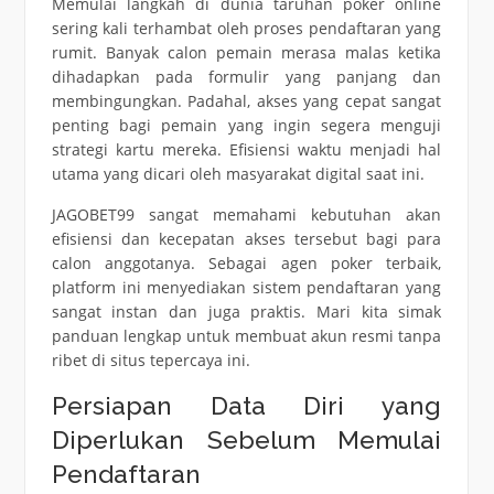
Memulai langkah di dunia taruhan poker online
sering kali terhambat oleh proses pendaftaran yang
rumit. Banyak calon pemain merasa malas ketika
dihadapkan pada formulir yang panjang dan
membingungkan. Padahal, akses yang cepat sangat
penting bagi pemain yang ingin segera menguji
strategi kartu mereka. Efisiensi waktu menjadi hal
utama yang dicari oleh masyarakat digital saat ini.
JAGOBET99 sangat memahami kebutuhan akan
efisiensi dan kecepatan akses tersebut bagi para
calon anggotanya. Sebagai agen poker terbaik,
platform ini menyediakan sistem pendaftaran yang
sangat instan dan juga praktis. Mari kita simak
panduan lengkap untuk membuat akun resmi tanpa
ribet di situs tepercaya ini.
Persiapan Data Diri yang
Diperlukan Sebelum Memulai
Pendaftaran