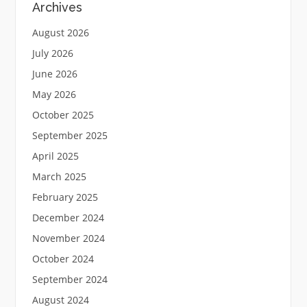
Archives
August 2026
July 2026
June 2026
May 2026
October 2025
September 2025
April 2025
March 2025
February 2025
December 2024
November 2024
October 2024
September 2024
August 2024