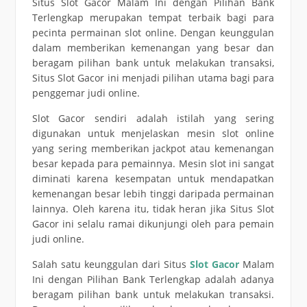
Situs Slot Gacor Malam Ini dengan Pilihan Bank
Terlengkap merupakan tempat terbaik bagi para
pecinta permainan slot online. Dengan keunggulan
dalam memberikan kemenangan yang besar dan
beragam pilihan bank untuk melakukan transaksi,
Situs Slot Gacor ini menjadi pilihan utama bagi para
penggemar judi online.
Slot Gacor sendiri adalah istilah yang sering
digunakan untuk menjelaskan mesin slot online
yang sering memberikan jackpot atau kemenangan
besar kepada para pemainnya. Mesin slot ini sangat
diminati karena kesempatan untuk mendapatkan
kemenangan besar lebih tinggi daripada permainan
lainnya. Oleh karena itu, tidak heran jika Situs Slot
Gacor ini selalu ramai dikunjungi oleh para pemain
judi online.
Salah satu keunggulan dari Situs
Slot Gacor
Malam
Ini dengan Pilihan Bank Terlengkap adalah adanya
beragam pilihan bank untuk melakukan transaksi.