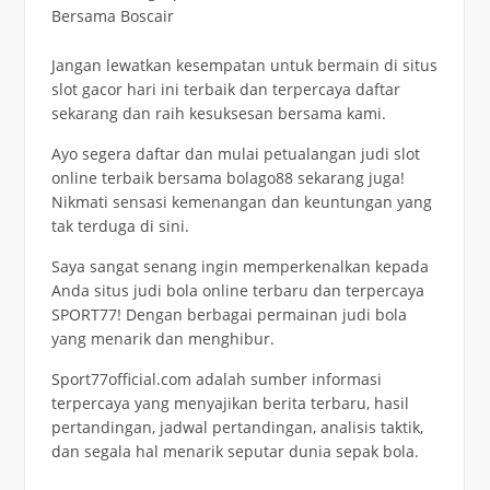
Bersama Boscair
Jangan lewatkan kesempatan untuk bermain di situs
slot gacor hari ini
terbaik dan terpercaya daftar
sekarang dan raih kesuksesan bersama kami.
Ayo segera daftar dan mulai petualangan judi
slot
online terbaik
bersama bolago88 sekarang juga!
Nikmati sensasi kemenangan dan keuntungan yang
tak terduga di sini.
Saya sangat senang ingin memperkenalkan kepada
Anda situs judi bola online terbaru dan terpercaya
SPORT77
! Dengan berbagai permainan judi bola
yang menarik dan menghibur.
Sport77official.com
adalah sumber informasi
terpercaya yang menyajikan berita terbaru, hasil
pertandingan, jadwal pertandingan, analisis taktik,
dan segala hal menarik seputar dunia sepak bola.