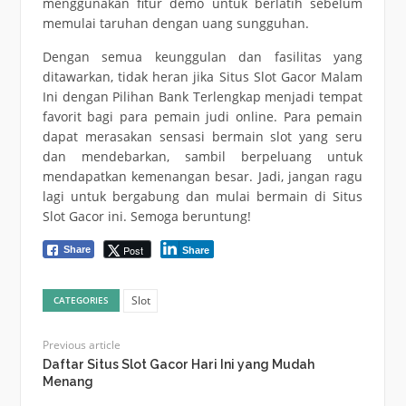
menggunakan fitur demo untuk berlatih sebelum
memulai taruhan dengan uang sungguhan.
Dengan semua keunggulan dan fasilitas yang
ditawarkan, tidak heran jika Situs Slot Gacor Malam
Ini dengan Pilihan Bank Terlengkap menjadi tempat
favorit bagi para pemain judi online. Para pemain
dapat merasakan sensasi bermain slot yang seru
dan mendebarkan, sambil berpeluang untuk
mendapatkan kemenangan besar. Jadi, jangan ragu
lagi untuk bergabung dan mulai bermain di Situs
Slot Gacor ini. Semoga beruntung!
Post
Share
Share
Slot
CATEGORIES
Previous article
Daftar Situs Slot Gacor Hari Ini yang Mudah
Menang