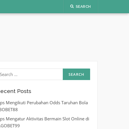
SEARCH
earch
r:
ecent Posts
ips Mengikuti Perubahan Odds Taruhan Bola
BOBET88
ips Mengatur Aktivitas Bermain Slot Online di
AGOBET99