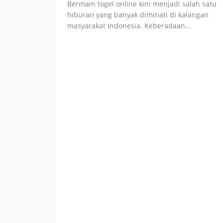
Bermain togel online kini menjadi salah satu
hiburan yang banyak diminati di kalangan
masyarakat Indonesia. Keberadaan...