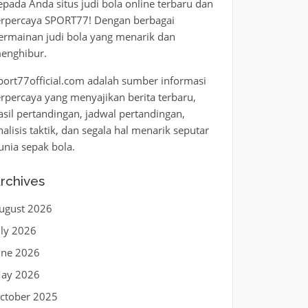
epada Anda situs judi bola online terbaru dan
erpercaya
SPORT77
! Dengan berbagai
ermainan judi bola yang menarik dan
enghibur.
port77official.com
adalah sumber informasi
erpercaya yang menyajikan berita terbaru,
asil pertandingan, jadwal pertandingan,
nalisis taktik, dan segala hal menarik seputar
unia sepak bola.
rchives
ugust 2026
uly 2026
une 2026
ay 2026
ctober 2025