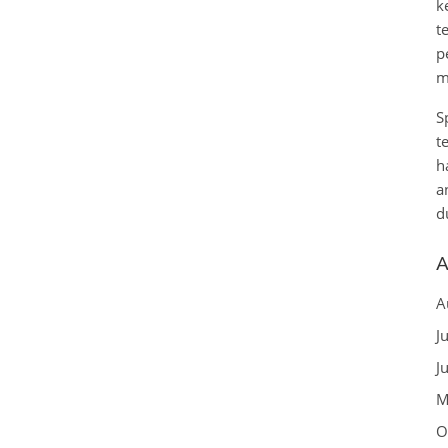
k
t
p
m
S
t
h
a
d
A
A
J
J
M
O