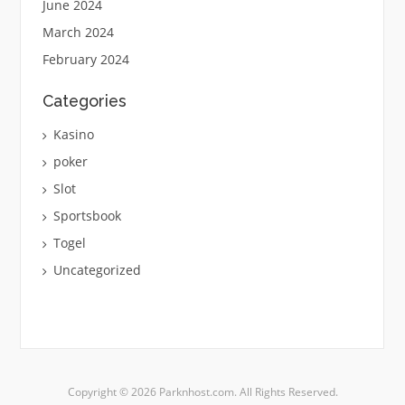
June 2024
March 2024
February 2024
Categories
Kasino
poker
Slot
Sportsbook
Togel
Uncategorized
Copyright © 2026 Parknhost.com. All Rights Reserved.