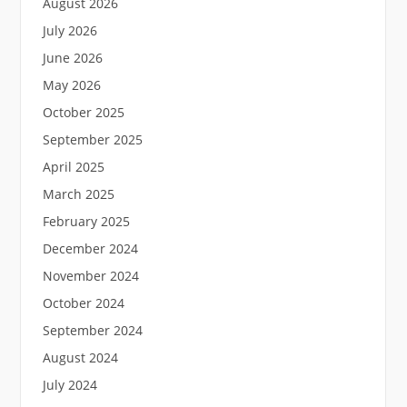
August 2026
July 2026
June 2026
May 2026
October 2025
September 2025
April 2025
March 2025
February 2025
December 2024
November 2024
October 2024
September 2024
August 2024
July 2024