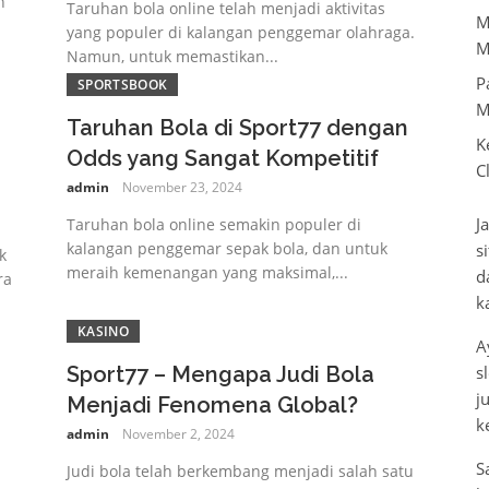
h
Taruhan bola online telah menjadi aktivitas
M
yang populer di kalangan penggemar olahraga.
M
Namun, untuk memastikan...
P
SPORTSBOOK
M
Taruhan Bola di Sport77 dengan
K
Odds yang Sangat Kompetitif
C
admin
November 23, 2024
J
Taruhan bola online semakin populer di
kalangan penggemar sepak bola, dan untuk
s
k
meraih kemenangan yang maksimal,...
d
ra
k
KASINO
A
Sport77 – Mengapa Judi Bola
s
j
Menjadi Fenomena Global?
k
admin
November 2, 2024
S
Judi bola telah berkembang menjadi salah satu