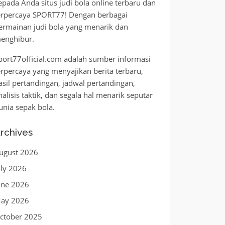
epada Anda situs judi bola online terbaru dan
erpercaya
SPORT77
! Dengan berbagai
ermainan judi bola yang menarik dan
enghibur.
port77official.com
adalah sumber informasi
erpercaya yang menyajikan berita terbaru,
asil pertandingan, jadwal pertandingan,
nalisis taktik, dan segala hal menarik seputar
unia sepak bola.
rchives
ugust 2026
uly 2026
une 2026
ay 2026
ctober 2025