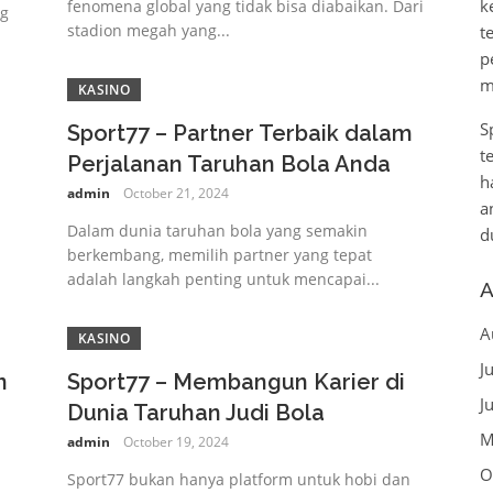
k
fenomena global yang tidak bisa diabaikan. Dari
ng
stadion megah yang...
t
p
m
KASINO
S
Sport77 – Partner Terbaik dalam
t
Perjalanan Taruhan Bola Anda
h
admin
October 21, 2024
a
Dalam dunia taruhan bola yang semakin
d
berkembang, memilih partner yang tepat
adalah langkah penting untuk mencapai...
A
A
KASINO
J
n
Sport77 – Membangun Karier di
J
Dunia Taruhan Judi Bola
M
admin
October 19, 2024
O
Sport77 bukan hanya platform untuk hobi dan