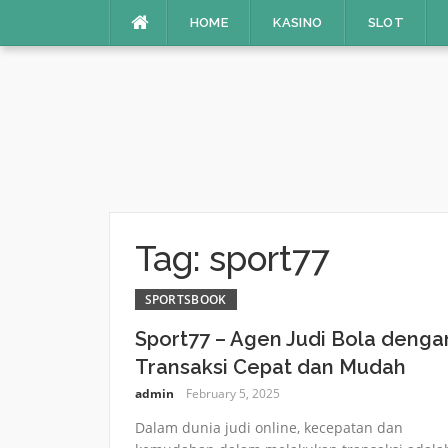
Skip
HOME
KASINO
SLOT
to
content
Tag:
sport77
SPORTSBOOK
Sport77 – Agen Judi Bola denga
Transaksi Cepat dan Mudah
admin
February 5, 2025
Dalam dunia judi online, kecepatan dan