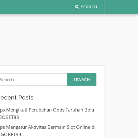
SEARCH
earch
r:
ecent Posts
ips Mengikuti Perubahan Odds Taruhan Bola
BOBET88
ips Mengatur Aktivitas Bermain Slot Online di
AGOBET99