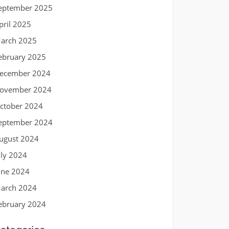
eptember 2025
pril 2025
arch 2025
ebruary 2025
ecember 2024
ovember 2024
ctober 2024
eptember 2024
ugust 2024
uly 2024
une 2024
arch 2024
ebruary 2024