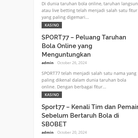
Di dunia taruhan bola online, taruhan langsu
atau live betting telah menjadi salah satu fitur
yang paling digemari...
KASINO
SPORT77 – Peluang Taruhan
Bola Online yang
Menguntungkan
admin
October 26, 2024
SPORT77 telah menjadi salah satu nama yang
paling dikenal dalam dunia taruhan bola
online. Dengan berbagai fitur...
KASINO
Sport77 – Kenali Tim dan Pemai
Sebelum Bertaruh Bola di
SBOBET
admin
October 20, 2024