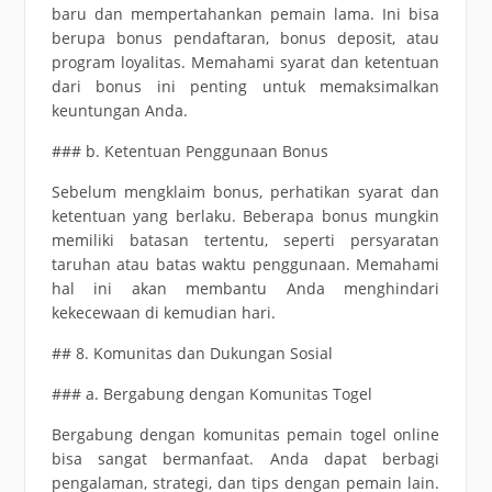
baru dan mempertahankan pemain lama. Ini bisa
berupa bonus pendaftaran, bonus deposit, atau
program loyalitas. Memahami syarat dan ketentuan
dari bonus ini penting untuk memaksimalkan
keuntungan Anda.
### b. Ketentuan Penggunaan Bonus
Sebelum mengklaim bonus, perhatikan syarat dan
ketentuan yang berlaku. Beberapa bonus mungkin
memiliki batasan tertentu, seperti persyaratan
taruhan atau batas waktu penggunaan. Memahami
hal ini akan membantu Anda menghindari
kekecewaan di kemudian hari.
## 8. Komunitas dan Dukungan Sosial
### a. Bergabung dengan Komunitas Togel
Bergabung dengan komunitas pemain togel online
bisa sangat bermanfaat. Anda dapat berbagi
pengalaman, strategi, dan tips dengan pemain lain.