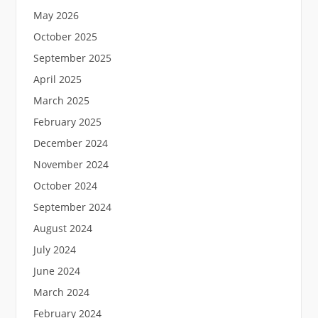
May 2026
October 2025
September 2025
April 2025
March 2025
February 2025
December 2024
November 2024
October 2024
September 2024
August 2024
July 2024
June 2024
March 2024
February 2024