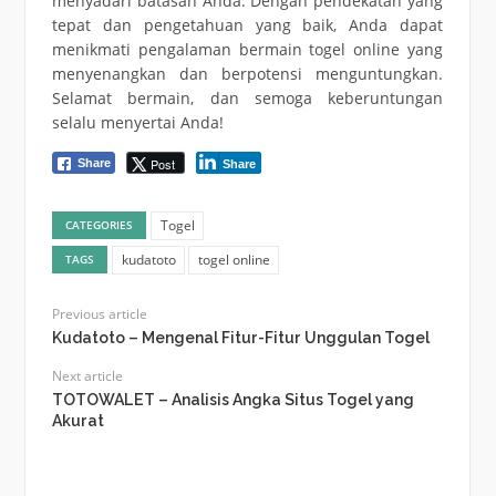
menyadari batasan Anda. Dengan pendekatan yang
tepat dan pengetahuan yang baik, Anda dapat
menikmati pengalaman bermain togel online yang
menyenangkan dan berpotensi menguntungkan.
Selamat bermain, dan semoga keberuntungan
selalu menyertai Anda!
Post
Share
Share
Togel
CATEGORIES
kudatoto
togel online
TAGS
Previous article
Kudatoto – Mengenal Fitur-Fitur Unggulan Togel
Next article
TOTOWALET – Analisis Angka Situs Togel yang
Akurat