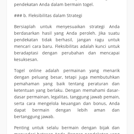
pendekatan Anda dalam bermain togel.
### b. Fleksibilitas dalam Strategi
Bersiaplah untuk menyesuaikan strategi Anda
berdasarkan hasil yang Anda peroleh. Jika suatu
pendekatan tidak berhasil, jangan ragu untuk
mencari cara baru. Fleksibilitas adalah kunci untuk
beradaptasi dengan perubahan dan mencapai
kesuksesan.
Togel online adalah permainan yang menarik
dengan peluang besar, tetapi juga membutuhkan
pemahaman yang baik tentang peraturan dan
ketentuan yang berlaku. Dengan memahami dasar-
dasar permainan, legalitas, tanggung jawab pemain,
serta cara mengelola keuangan dan bonus, Anda
dapat bermain dengan lebih aman dan
bertanggung jawab.
Penting untuk selalu bermain dengan bijak dan