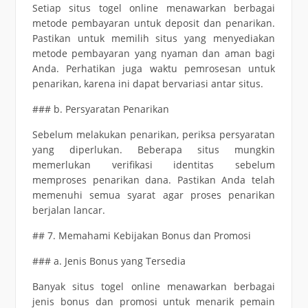
Setiap situs togel online menawarkan berbagai
metode pembayaran untuk deposit dan penarikan.
Pastikan untuk memilih situs yang menyediakan
metode pembayaran yang nyaman dan aman bagi
Anda. Perhatikan juga waktu pemrosesan untuk
penarikan, karena ini dapat bervariasi antar situs.
### b. Persyaratan Penarikan
Sebelum melakukan penarikan, periksa persyaratan
yang diperlukan. Beberapa situs mungkin
memerlukan verifikasi identitas sebelum
memproses penarikan dana. Pastikan Anda telah
memenuhi semua syarat agar proses penarikan
berjalan lancar.
## 7. Memahami Kebijakan Bonus dan Promosi
### a. Jenis Bonus yang Tersedia
Banyak situs togel online menawarkan berbagai
jenis bonus dan promosi untuk menarik pemain