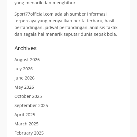
yang menarik dan menghibur.
Sport77official.com
adalah sumber informasi
terpercaya yang menyajikan berita terbaru, hasil
pertandingan, jadwal pertandingan, analisis taktik,
dan segala hal menarik seputar dunia sepak bola.
Archives
August 2026
July 2026
June 2026
May 2026
October 2025
September 2025
April 2025
March 2025
February 2025