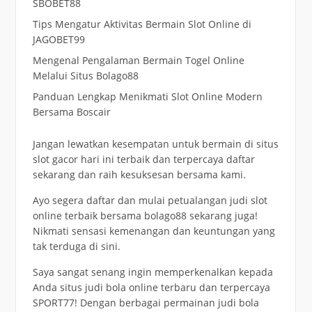
SBOBET88
Tips Mengatur Aktivitas Bermain Slot Online di
JAGOBET99
Mengenal Pengalaman Bermain Togel Online
Melalui Situs Bolago88
Panduan Lengkap Menikmati Slot Online Modern
Bersama Boscair
Jangan lewatkan kesempatan untuk bermain di situs
slot gacor hari ini
terbaik dan terpercaya daftar
sekarang dan raih kesuksesan bersama kami.
Ayo segera daftar dan mulai petualangan judi
slot
online terbaik
bersama bolago88 sekarang juga!
Nikmati sensasi kemenangan dan keuntungan yang
tak terduga di sini.
Saya sangat senang ingin memperkenalkan kepada
Anda situs judi bola online terbaru dan terpercaya
SPORT77
! Dengan berbagai permainan judi bola