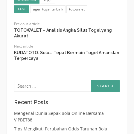
agen togel terbaik
totowalet
TAGS
Previous article
TOTOWALET – Analisis Angka Situs Togel yang
Akurat
Next article
KUDATOTO: Solusi Tepat Bermain Togel Aman dan
Terpercaya
Search
for:
Recent Posts
Mengenal Dunia Sepak Bola Online Bersama
VIPBET88
Tips Mengikuti Perubahan Odds Taruhan Bola