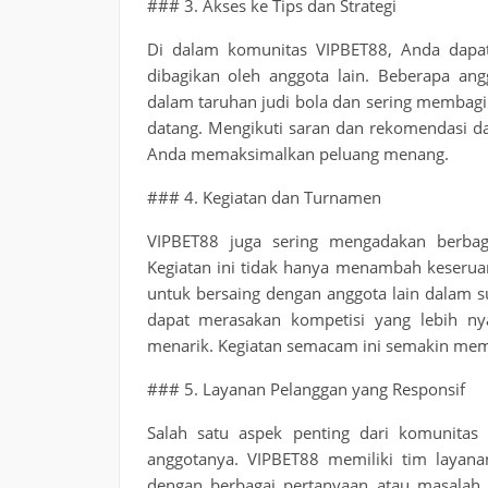
### 3. Akses ke Tips dan Strategi
Di dalam komunitas VIPBET88, Anda dapat
dibagikan oleh anggota lain. Beberapa an
dalam taruhan judi bola dan sering membagi
datang. Mengikuti saran dan rekomendasi 
Anda memaksimalkan peluang menang.
### 4. Kegiatan dan Turnamen
VIPBET88 juga sering mengadakan berbag
Kegiatan ini tidak hanya menambah keserua
untuk bersaing dengan anggota lain dalam
dapat merasakan kompetisi yang lebih n
menarik. Kegiatan semacam ini semakin memp
### 5. Layanan Pelanggan yang Responsif
Salah satu aspek penting dari komunitas
anggotanya. VIPBET88 memiliki tim layan
dengan berbagai pertanyaan atau masalah