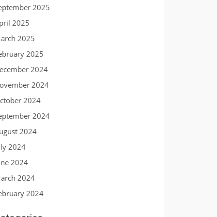
eptember 2025
pril 2025
arch 2025
ebruary 2025
ecember 2024
ovember 2024
ctober 2024
eptember 2024
ugust 2024
uly 2024
une 2024
arch 2024
ebruary 2024