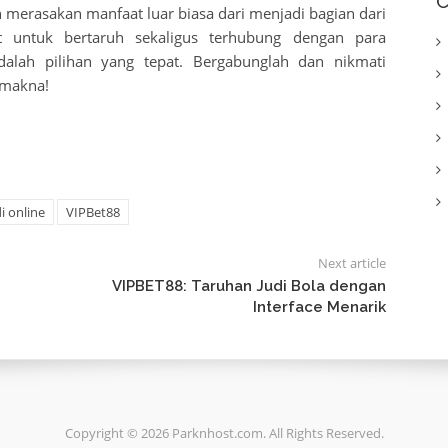
C
 merasakan manfaat luar biasa dari menjadi bagian dari
t untuk bertaruh sekaligus terhubung dengan para
dalah pilihan yang tepat. Bergabunglah dan nikmati
rmakna!
i online
VIPBet88
Next article
VIPBET88: Taruhan Judi Bola dengan
Interface Menarik
Copyright © 2026 Parknhost.com. All Rights Reserved.