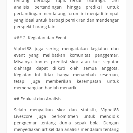
tentang berbagai topik terkait olahraga. Dari
analisis pertandingan hingga prediksi untuk
pertandingan mendatang, forum ini menjadi tempat
yang ideal untuk berbagi pemikiran dan mendengar
perspektif orang lain.
### 2. Kegiatan dan Event
Vipbet88 juga sering mengadakan kegiatan dan
event yang melibatkan komunitas penggemar.
Misalnya, kontes prediksi skor atau kuis seputar
olahraga dapat diikuti oleh semua anggota.
Kegiatan ini tidak hanya menambah keseruan,
tetapi juga memberikan kesempatan untuk
memenangkan hadiah menarik.
## Edukasi dan Analisis
Selain menyajikan skor dan statistik, Vipbet88
Livescore juga berkomitmen untuk mendidik
penggemar tentang dunia sepak bola. Dengan
menyediakan artikel dan analisis mendalam tentang