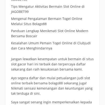
Tips Mengatur Aktivitas Bermain Slot Online di
JAGOBET99
Mengenal Pengalaman Bermain Togel Online
Melalui Situs Bolago88
Panduan Lengkap Menikmati Slot Online Modern
Bersama Boscair
Kesalahan Umum Pemain Togel Online di Clubjudi
dan Cara Menghindarinya
Jangan lewatkan kesempatan untuk bermain di situs
slot gacor hari ini
terbaik dan terpercaya daftar
sekarang dan raih kesuksesan bersama kami.
Ayo segera daftar dan mulai petualangan judi
slot
online terbaik
bersama bolago88 sekarang juga!
Nikmati sensasi kemenangan dan keuntungan yang
tak terduga di sini.
Saya sangat senang ingin memperkenalkan kepada