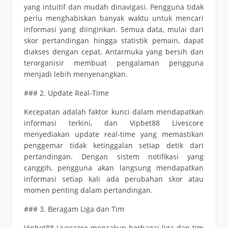
yang intuitif dan mudah dinavigasi. Pengguna tidak
perlu menghabiskan banyak waktu untuk mencari
informasi yang diinginkan. Semua data, mulai dari
skor pertandingan hingga statistik pemain, dapat
diakses dengan cepat. Antarmuka yang bersih dan
terorganisir membuat pengalaman pengguna
menjadi lebih menyenangkan.
### 2. Update Real-Time
Kecepatan adalah faktor kunci dalam mendapatkan
informasi terkini, dan Vipbet88 Livescore
menyediakan update real-time yang memastikan
penggemar tidak ketinggalan setiap detik dari
pertandingan. Dengan sistem notifikasi yang
canggih, pengguna akan langsung mendapatkan
informasi setiap kali ada perubahan skor atau
momen penting dalam pertandingan.
### 3. Beragam Liga dan Tim
Vipbet88 Livescore mencakup berbagai liga dan tim